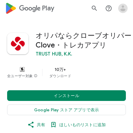
google_logo Play
search
help_outline
オリパならクローブオリパー
Clove・トレカアプリ
TRUST HUB, K.K.
10万+
全ユーザー対象
info
ダウンロード
インストール
Google Play ストア アプリで表示
共有
ほしいものリストに追加