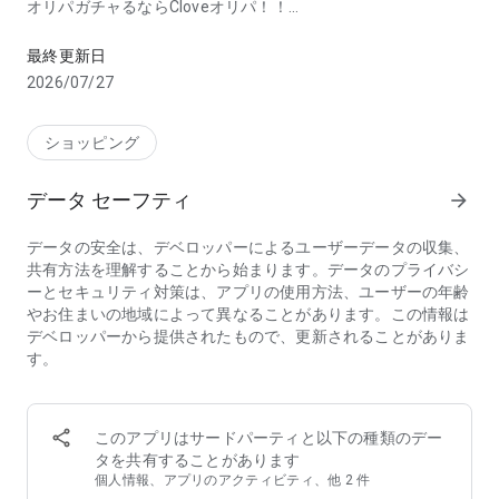
オリパガチャるならCloveオリパ！！
愛されて3.5周年！高還元オリパ・トレカアプリ
■ 『トレーディングカード専門通販』がリリース！！
最終更新日
15時までの注文で即日発送！さらに一定金額以上のご購入で送
2026/07/27
料無料なので、お得にトレカを購入いただけます。
トレカを買うならCloveストア！
ショッピング
■ トレーディングカードの取扱ブランド
遊戯王OCG デュエルモンスターズ(YU-GI-OH!) / ポケカ(ポケモ
データ セーフティ
arrow_forward
ンカードゲーム・PCG・Pokemon Card) / ONE PIECEカードゲ
ーム / ドラゴンボールスーパーカードゲーム
データの安全は、デベロッパーによるユーザーデータの収集、
取り扱いブランドは順次拡大中！
共有方法を理解することから始まります。データのプライバシ
ーとセキュリティ対策は、アプリの使用方法、ユーザーの年齢
■ 取扱鑑定サービス
やお住まいの地域によって異なることがあります。この情報は
PSA(Professional Sports Authenticator) /CGS(Clove Grading
デベロッパーから提供されたもので、更新されることがありま
Service)
す。
取扱鑑定サービスも順次拡大！
このアプリはサードパーティと以下の種類のデー
タを共有することがあります
個人情報、アプリのアクティビティ、他 2 件