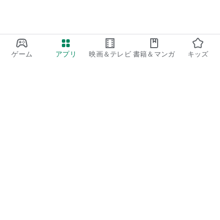
ゲーム
アプリ
映画＆テレビ
書籍＆マンガ
キッズ
Google Play
Play Pass
Play Points
ギフトカード
コードを利用
払い戻しに関するポリシー