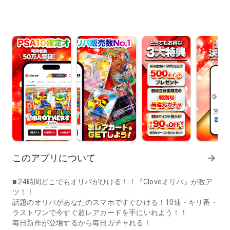
このアプリについて
arrow_forward
■ 24時間どこでもオリパがひける！！『Cloveオリパ』が激ア
ツ！！
話題のオリパがあなたのスマホですぐひける！10連・キリ番・
ラストワンで今すぐ超レアカードを手にいれよう！！
毎日新作が登場するから毎日ガチャれる！