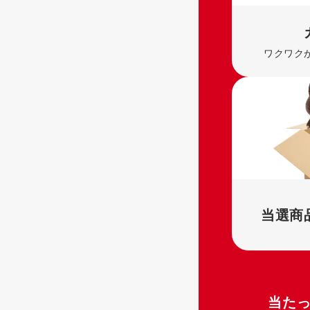
ワクワク
当選商
当た