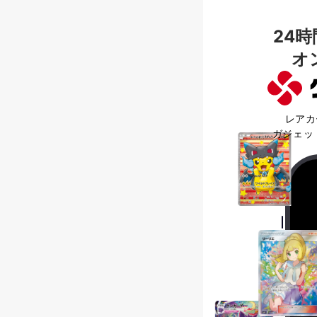
24
オ
レアカ
ガジェッ