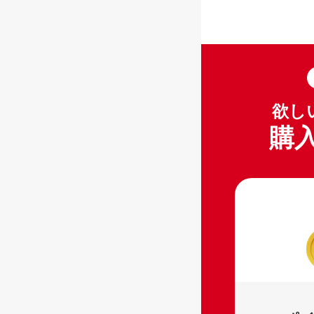
ブランド品
欲し
購