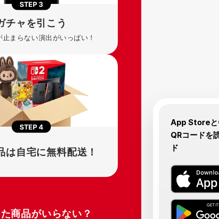
STEP
3
ガチャを引こう
が止まらない演出がいっぱい！
App Store
STEP
4
QRコードを
ド
品は自宅に無料配送！
った商品がいらない？